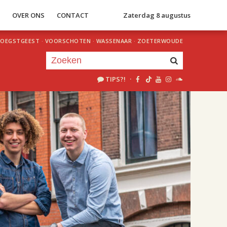
S
OVER ONS
CONTACT
Zaterdag 8 augustus
OEGSTGEEST
·
VOORSCHOTEN
·
WASSENAAR
·
ZOETERWOUDE
TIPS?!
·
Je luistert nu naar
uur 1 van 2
«
Vorig uur
Volgend uur
»
20.00