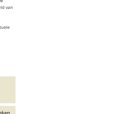
ve
eld van
tuele
neken