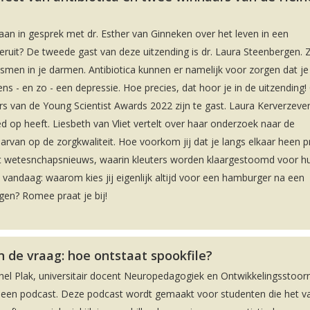
an in gesprek met dr. Esther van Ginneken over het leven in een
eruit? De tweede gast van deze uitzending is dr. Laura Steenbergen. Z
nismen in je darmen. Antibiotica kunnen er namelijk voor zorgen dat je
s - en zo - een depressie. Hoe precies, dat hoor je in de uitzending!
s van de Young Scientist Awards 2022 zijn te gast. Laura Kerverzever
ed op heeft. Liesbeth van Vliet vertelt over haar onderzoek naar de
arvan op de zorgkwaliteit. Hoe voorkom jij dat je langs elkaar heen p
et wetesnchapsnieuws, waarin kleuters worden klaargestoomd voor h
 vandaag: waarom kies jij eigenlijk altijd voor een hamburger na een
ggen? Romee praat je bij!
 de vraag: hoe ontstaat spookfile?
hel Plak, universitair docent Neuropedagogiek en Ontwikkelingsstoorn
n een podcast. Deze podcast wordt gemaakt voor studenten die het v