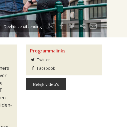
Deel deze uitzending!
Programmalinks
Twitter
mers
Facebook
ver
de
Bekijk video's
T
den
eiden-
 was