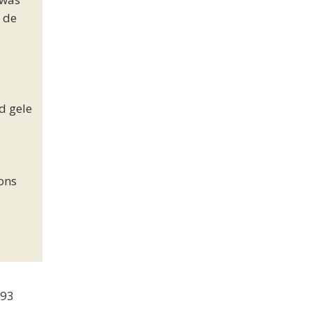
 de
ud gele
ons
-93