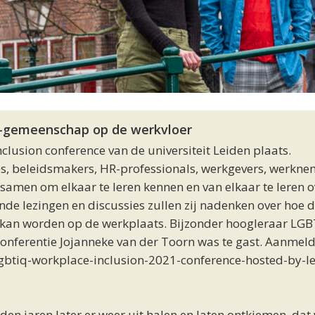
Q+-gemeenschap op de werkvloer
lusion conference van de universiteit Leiden plaats.
es, beleidsmakers, HR-professionals, werkgevers, werkne
amen om elkaar te leren kennen en van elkaar te leren o
nde lezingen en discussies zullen zij nadenken over hoe 
an worden op de werkplaats. Bijzonder hoogleraar LGB
conferentie Jojanneke van der Toorn was te gast. Aanmel
lgbtiq-workplace-inclusion-2021-conference-hosted-by-l
en jaren later er weer uit halen en laten ontkiemen, dat