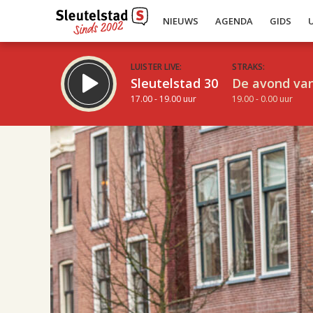
NIEUWS
AGENDA
GIDS
LUISTER LIVE:
STRAKS:
Sleutelstad 30
De avond van
17.00 - 19.00 uur
19.00 - 0.00 uur
19.00
Inklappen