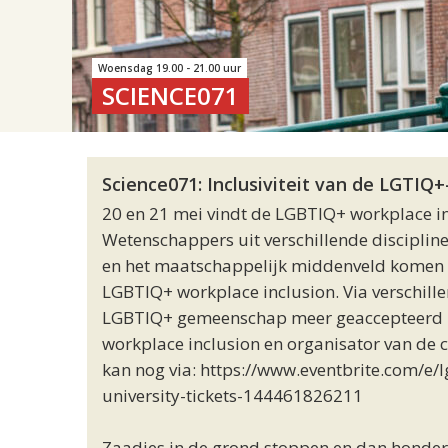
Woensdag 19.00 - 21.00 uur
SCIENCE071
Science071: Inclusiviteit van de LGTI
20 en 21 mei vindt de LGBTIQ+ workplace inc
Wetenschappers uit verschillende disciplin
en het maatschappelijk middenveld komen s
LGBTIQ+ workplace inclusion. Via verschille
LGBTIQ+ gemeenschap meer geaccepteerd k
workplace inclusion en organisator van de 
kan nog via: https://www.eventbrite.com/e/
university-tickets-144461826211
Zaadjes in de grond stoppen en dan honderd