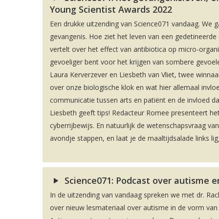
Young Scientist Awards 2022
Een drukke uitzending van Science071 vandaag. We ga
gevangenis. Hoe ziet het leven van een gedetineerde 
vertelt over het effect van antibiotica op micro-orga
gevoeliger bent voor het krijgen van sombere gevoelen
Laura Kerverzever en Liesbeth van Vliet, twee winnaar
over onze biologische klok en wat hier allemaal invlo
communicatie tussen arts en patiënt en de invloed da
Liesbeth geeft tips! Redacteur Romee presenteert h
cyberrijbewijs. En natuurlijk de wetenschapsvraag van
avondje stappen, en laat je de maaltijdsalade links li
Science071: Podcast over autisme en
In de uitzending van vandaag spreken we met dr. Rac
over nieuw lesmateriaal over autisme in de vorm va