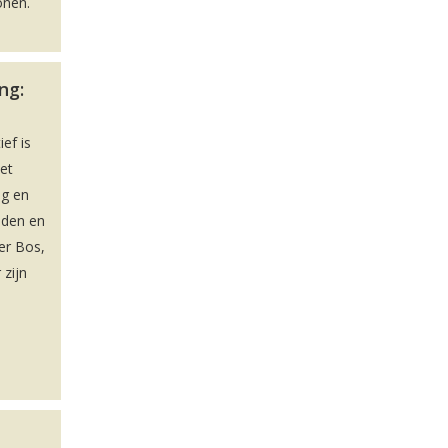
onen.
ng:
ief is
et
ag en
iden en
er Bos,
 zijn
e