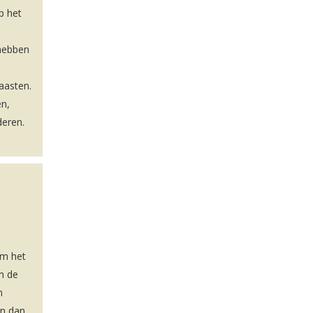
p het
 hebben
naasten.
en,
deren.
om het
n de
n
en dan