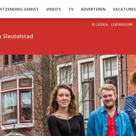
UITZENDING GEMIST
VIDEO’S
TV
ADVERTEREN
VACATURE
LEIDEN
·
LEIDERDORP
·
 Sleutelstad