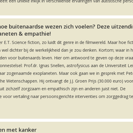
t een unieke inkijk in verschillende ervaringen van autistische pers
hoe buitenaardse wezen zich voelen? Deze uitzendi
aneten & empathie!
 E.T. Science fiction, zo luidt dit genre in de filmwereld. Maar hoe fict
wel dichter bij de werkelijkheid dan je zou denken. Kortom; waar in h
nden voor buitenaards leven. Hier om antwoord te geven op deze vra
estelsel: Prof.dr. Ignas Snellen, astrofysicus aan de Universiteit Le
naar zogenaamde exoplaneten. Maar ook gaan we in gesprek met Pet
he Wetenschappen. Hij ontvangt de J.J. Groen Prijs (30.000 euro) voor
zichzelf zorgzaam en empathisch zijn en anderen juist niet. De
e voor vertaling naar persoonsgerichte interventies om zorggedrag t
ven met kanker