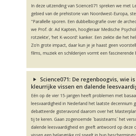
In deze uitzending van Science071 spreken we met 
gebied van de prehistorie van Noordwest-Europa, stee
"Parallelle sporen. Een dubbelbiografie over de arch
we Prof. dr. Ad Kaptein, hoogleraar Medische Psycholo
rotziekte’, ‘het K-woord’: kanker. Een ziekte die het h
Zo’n grote impact, daar kun je je haast geen voorstel
films, muziek en schilderijen vormt een fascinerende 
Science071: De regenboogvis, wie is
kleurrijke vissen en dalende leesvaard
Eén op de vier 15-jarigen heeft problemen met basaal 
leesvaardigheid in Nederland het laatste decennium 
debatteerde gisteravond daarom over het Masterplan
tij te keren. Gaan zogenoemde ´basisteams´ het vers
dalende leesvaardigheid en geeft antwoord op deze cru
vissen een belangrijke rol speelt in hun bescherming