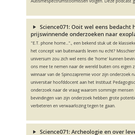
Autismespectrumstoornissen volgen. Deze podcast geef
Science071: Ooit wel eens bedacht 
prijswinnende onderzoeken naar exopl
"E.T. phone home..."., een bekend stuk uit de klassieker
het concept van buitenaards leven nu echt? Misschien 
universum zou zich wel eens die 'home' kunnen bevi
ons mee te nemen naar de wereld buiten ons eigen zonn
winnaar van de Spinozapremie voor zijn onderzoek 
universitair hoofddocent aan het Instituut Pedagogisc
onderzoek naar de vraag waarom sommige mensen uit 
bevindingen van zijn onderzoek hebben grote potenti
verbeteren en verwaarlozing tegen te gaan.
Science071: Archeologie en over le