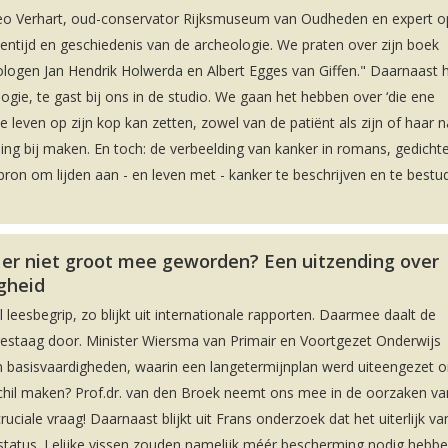
Leo Verhart, oud-conservator Rijksmuseum van Oudheden en expert o
ntijd en geschiedenis van de archeologie. We praten over zijn boek
eologen Jan Hendrik Holwerda en Albert Egges van Giffen." Daarnaast
gie, te gast bij ons in de studio. We gaan het hebben over ‘die ene
ele leven op zijn kop kan zetten, zowel van de patiënt als zijn of haar 
ling bij maken. En toch: de verbeelding van kanker in romans, gedicht
bron om lijden aan - en leven met - kanker te beschrijven en te bestu
 er niet groot mee geworden? Een uitzending over
igheid
leesbegrip, zo blijkt uit internationale rapporten. Daarmee daalt de
gestaag door. Minister Wiersma van Primair en Voortgezet Onderwijs
 basisvaardigheden, waarin een langetermijnplan werd uiteengezet 
chil maken? Prof.dr. van den Broek neemt ons mee in de oorzaken va
ciale vraag! Daarnaast blijkt uit Frans onderzoek dat het uiterlijk va
sstatus. Lelijke vissen zouden namelijk méér bescherming nodig hebb